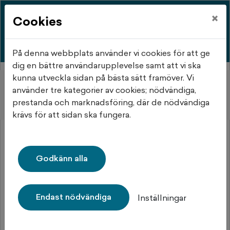
×
Cookies
På denna webbplats använder vi cookies för att ge
dig en bättre användarupplevelse samt att vi ska
kunna utveckla sidan på bästa sätt framöver. Vi
Hem
Objektsdetalj
använder tre kategorier av cookies; nödvändiga,
prestanda och marknadsföring, där de nödvändiga
Objektsdetalj
krävs för att sidan ska fungera.
Objektet kan ej visas
Godkänn alla
Tyvärr kan inte objektet du efterfrågade visas. Det kan
t.ex. bero på att det inte längre finns tillgängligt att
söka.
Endast nödvändiga
Inställningar