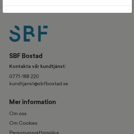
SBF Bostad
Kontakta vår kundtjänst:
0771-188 220
kundtjanst@sbfbostad.se
Mer information
Om oss
Om Cookies
Personuppgiftspolicy