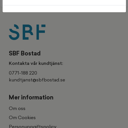
SBF Bostad
Kontakta vår kundtjänst:
0771-188 220
kundtjanst@sbfbostad.se
Mer information
Om oss
Om Cookies
Personuppgiftspolicy