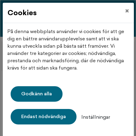
×
Cookies
På denna webbplats använder vi cookies för att ge
dig en bättre användarupplevelse samt att vi ska
kunna utveckla sidan på bästa sätt framöver. Vi
Hem
Objektsdetalj
använder tre kategorier av cookies; nödvändiga,
prestanda och marknadsföring, där de nödvändiga
Objektsdetalj
krävs för att sidan ska fungera.
Objektet kan ej visas
Godkänn alla
Tyvärr kan inte objektet du efterfrågade visas. Det kan
t.ex. bero på att det inte längre finns tillgängligt att
söka.
Endast nödvändiga
Inställningar