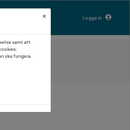
×
Logga in
velse samt att
cookies;
n ska fungera.