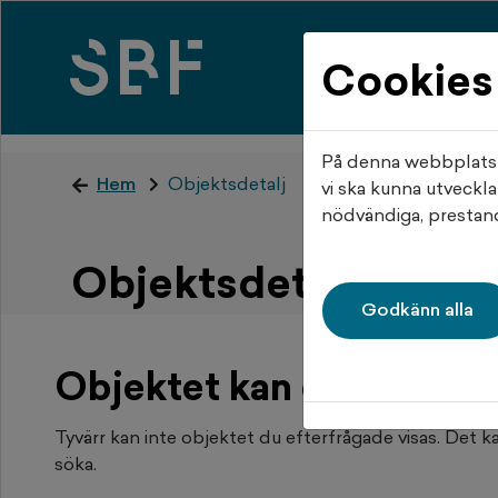
Cookies
Hem
Mi
På denna webbplats a
Hem
Objektsdetalj
vi ska kunna utveckla
nödvändiga, prestand
Objektsdetalj
Godkänn alla
Objektet kan ej visas
Tyvärr kan inte objektet du efterfrågade visas. Det kan
söka.