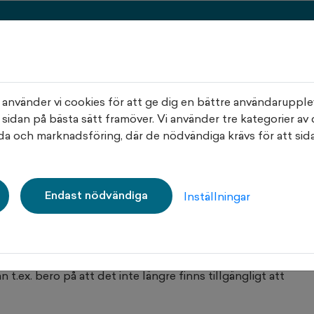
na sidor
Lediga lägenheter
Lediga parkeringar
nvänder vi cookies för att ge dig en bättre användarupple
 sidan på bästa sätt framöver. Vi använder tre kategorier av 
a och marknadsföring, där de nödvändiga krävs för att sida
Endast nödvändiga
Inställningar
 t.ex. bero på att det inte längre finns tillgängligt att