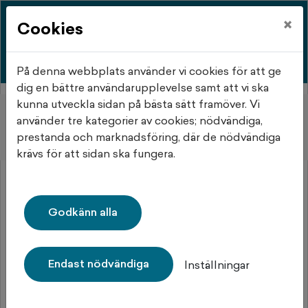
×
Cookies
På denna webbplats använder vi cookies för att ge
dig en bättre användarupplevelse samt att vi ska
kunna utveckla sidan på bästa sätt framöver. Vi
Hem
Objektsdetalj
använder tre kategorier av cookies; nödvändiga,
prestanda och marknadsföring, där de nödvändiga
Objektsdetalj
krävs för att sidan ska fungera.
Objektet kan ej visas
Godkänn alla
Tyvärr kan inte objektet du efterfrågade visas. Det kan
t.ex. bero på att det inte längre finns tillgängligt att
söka.
Endast nödvändiga
Inställningar