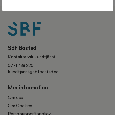
SBF Bostad
Kontakta vår kundtjänst:
0771-188 220
kundtjanst@sbfbostad.se
Mer information
Om oss
Om Cookies
Personuppgiftspolicy